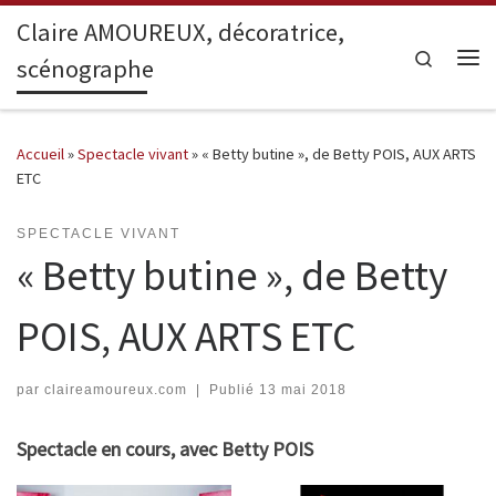
Claire AMOUREUX, décoratrice,
Passer au contenu
Search
scénographe
Me
Accueil
»
Spectacle vivant
»
« Betty butine », de Betty POIS, AUX ARTS
ETC
SPECTACLE VIVANT
« Betty butine », de Betty
POIS, AUX ARTS ETC
par
claireamoureux.com
|
Publié
13 mai 2018
Spectacle en cours, avec Betty POIS